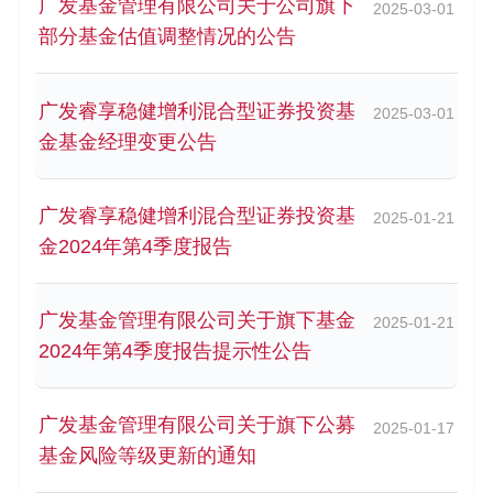
广发基金管理有限公司关于公司旗下
2025-03-01
部分基金估值调整情况的公告
广发睿享稳健增利混合型证券投资基
2025-03-01
金基金经理变更公告
广发睿享稳健增利混合型证券投资基
2025-01-21
金2024年第4季度报告
广发基金管理有限公司关于旗下基金
2025-01-21
2024年第4季度报告提示性公告
广发基金管理有限公司关于旗下公募
2025-01-17
基金风险等级更新的通知