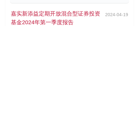
嘉实新添益定期开放混合型证券投资
2024-04-19
基金2024年第一季度报告
嘉实基金管理有限公司旗下基金2024
2024-04-19
年第一季度报告提示性公告
嘉实新添益定期开放混合型证券投资
2024-03-28
基金2023年年度报告
嘉实基金管理有限公司旗下基金2023
2024-03-28
年年度报告提示性公告
嘉实新添益定期开放混合型证券投资
2024-01-19