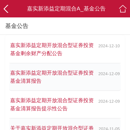
嘉实新添益定期混合A_基金公告
基金公告
嘉实新添益定期开放混合型证券投资
2024-12-10
基金剩余财产分配公告
嘉实新添益定期开放混合型证券投资
2024-12-09
基金清算报告
嘉实新添益定期开放混合型证券投资
2024-12-09
基金清算报告提示性公告
关于嘉实新添益定期开放混合型证券
2024-11-05