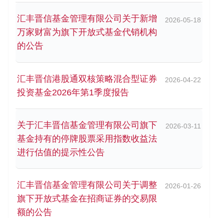
汇丰晋信基金管理有限公司关于新增
2026-05-18
万家财富为旗下开放式基金代销机构
的公告
汇丰晋信港股通双核策略混合型证券
2026-04-22
投资基金2026年第1季度报告
关于汇丰晋信基金管理有限公司旗下
2026-03-11
基金持有的停牌股票采用指数收益法
进行估值的提示性公告
汇丰晋信基金管理有限公司关于调整
2026-01-26
旗下开放式基金在招商证券的交易限
额的公告