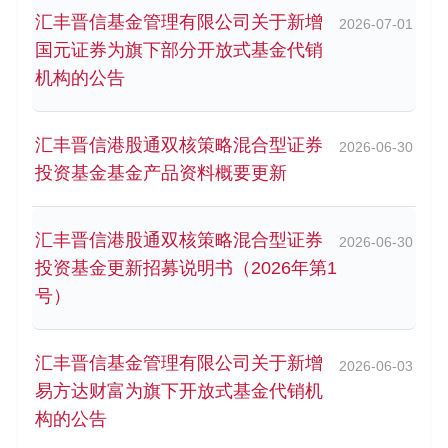
汇丰晋信基金管理有限公司关于新增
2026-07-01
国元证券为旗下部分开放式基金代销
机构的公告
汇丰晋信港股通双核策略混合型证券
2026-06-30
投资基金基金产品资料概要更新
汇丰晋信港股通双核策略混合型证券
2026-06-30
投资基金更新招募说明书（2026年第1
号）
汇丰晋信基金管理有限公司关于新增
2026-06-03
易方达财富为旗下开放式基金代销机
构的公告