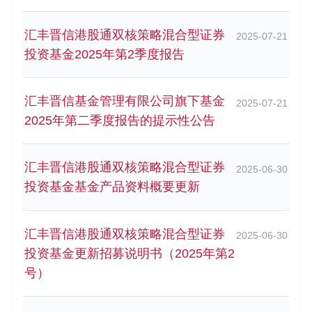
汇丰晋信港股通双核策略混合型证券
2025-07-21
投资基金2025年第2季度报告
汇丰晋信基金管理有限公司旗下基金
2025-07-21
2025年第二季度报告的提示性公告
汇丰晋信港股通双核策略混合型证券
2025-06-30
投资基金基金产品资料概要更新
汇丰晋信港股通双核策略混合型证券
2025-06-30
投资基金更新招募说明书（2025年第2
号）