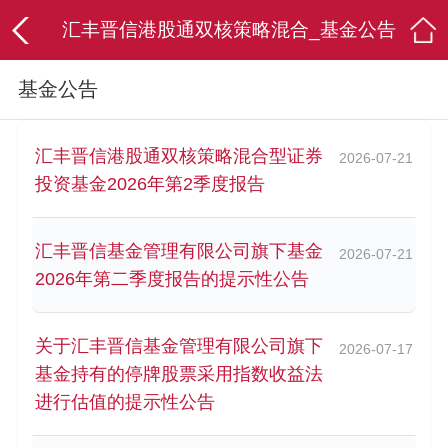
汇丰晋信港股通双核策略混合_基金公告
基金公告
汇丰晋信港股通双核策略混合型证券
2026-07-21
投资基金2026年第2季度报告
汇丰晋信基金管理有限公司旗下基金
2026-07-21
2026年第二季度报告的提示性公告
关于汇丰晋信基金管理有限公司旗下
2026-07-17
基金持有的停牌股票采用指数收益法
进行估值的提示性公告