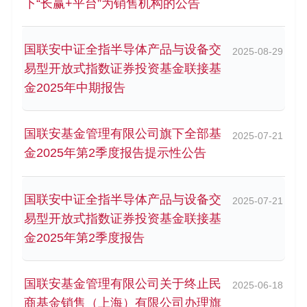
下“长赢+平台”为销售机构的公告
国联安中证全指半导体产品与设备交
2025-08-29
易型开放式指数证券投资基金联接基
金2025年中期报告
国联安基金管理有限公司旗下全部基
2025-07-21
金2025年第2季度报告提示性公告
国联安中证全指半导体产品与设备交
2025-07-21
易型开放式指数证券投资基金联接基
金2025年第2季度报告
国联安基金管理有限公司关于终止民
2025-06-18
商基金销售（上海）有限公司办理旗