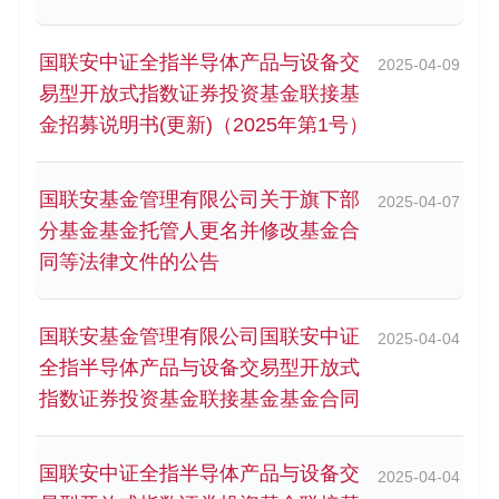
国联安中证全指半导体产品与设备交
2025-04-09
易型开放式指数证券投资基金联接基
金招募说明书(更新)（2025年第1号）
国联安基金管理有限公司关于旗下部
2025-04-07
分基金基金托管人更名并修改基金合
同等法律文件的公告
国联安基金管理有限公司国联安中证
2025-04-04
全指半导体产品与设备交易型开放式
指数证券投资基金联接基金基金合同
国联安中证全指半导体产品与设备交
2025-04-04