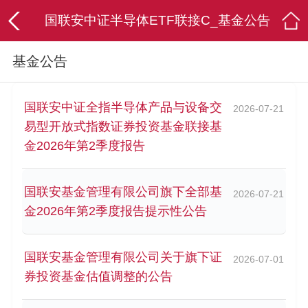
国联安中证半导体ETF联接C_基金公告
基金公告
国联安中证全指半导体产品与设备交
2026-07-21
易型开放式指数证券投资基金联接基
金2026年第2季度报告
国联安基金管理有限公司旗下全部基
2026-07-21
金2026年第2季度报告提示性公告
国联安基金管理有限公司关于旗下证
2026-07-01
券投资基金估值调整的公告