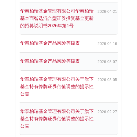
华泰柏瑞基金管理有限公司华泰柏瑞
2026-04-21
基本面智选混合型证券投资基金更新
的招募说明书2026年第1号
华泰柏瑞基金产品风险等级表
2026-04-16
华泰柏瑞基金产品风险等级表
2026-03-07
华泰柏瑞基金管理有限公司关于旗下
2026-03-05
基金持有停牌证券估值调整的提示性
公告
华泰柏瑞基金管理有限公司关于旗下
2026-02-27
基金持有停牌证券估值调整的提示性
公告