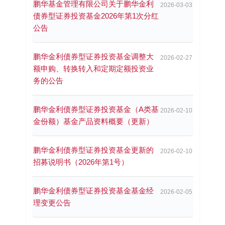
鹏华基金管理有限公司关于鹏华金利
2026-03-03
债券型证券投资基金2026年第1次分红
公告
鹏华金利债券型证券投资基金调整大
2026-02-27
额申购、转换转入和定期定额投资业
务的公告
鹏华金利债券型证券投资基金（A类基
2026-02-10
金份额）基金产品资料概要（更新）
鹏华金利债券型证券投资基金更新的
2026-02-10
招募说明书（2026年第1号）
鹏华金利债券型证券投资基金基金经
2026-02-05
理变更公告