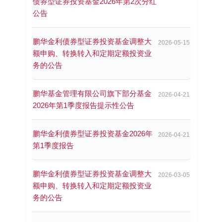
债券型证券投资基金2026年第2次分红
公告
鹏华金利债券型证券投资基金调整大
2026-05-15
额申购、转换转入和定期定额投资业
务的公告
鹏华基金管理有限公司旗下部分基金
2026-04-21
2026年第1季度报告提示性公告
鹏华金利债券型证券投资基金2026年
2026-04-21
第1季度报告
鹏华金利债券型证券投资基金调整大
2026-03-05
额申购、转换转入和定期定额投资业
务的公告