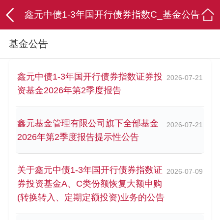
鑫元中债1-3年国开行债券指数C_基金公告
基金公告
鑫元中债1-3年国开行债券指数证券投
2026-07-21
资基金2026年第2季度报告
鑫元基金管理有限公司旗下全部基金
2026-07-21
2026年第2季度报告提示性公告
关于鑫元中债1-3年国开行债券指数证
2026-07-09
券投资基金A、C类份额恢复大额申购
(转换转入、定期定额投资)业务的公告