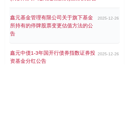
鑫元基金管理有限公司关于旗下基金
2025-12-26
所持有的停牌股票变更估值方法的公
告
鑫元中债1-3年国开行债券指数证券投
2025-12-26
资基金分红公告
关于鑫元中债1-3年国开行债券指数证
2025-12-25
券投资基金A、C类份额暂停大额申购
（转换转入、定期定额投资）业务的
公告
鑫元基金管理有限公司关于旗下基金
2025-12-24