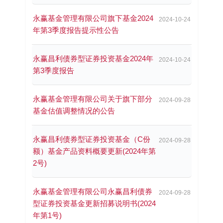
永赢基金管理有限公司旗下基金2024
2024-10-24
年第3季度报告提示性公告
永赢昌利债券型证券投资基金2024年
2024-10-24
第3季度报告
永赢基金管理有限公司关于旗下部分
2024-09-28
基金估值调整情况的公告
永赢昌利债券型证券投资基金（C份
2024-09-28
额）基金产品资料概要更新(2024年第
2号)
永赢基金管理有限公司永赢昌利债券
2024-09-28
型证券投资基金更新招募说明书(2024
年第1号)