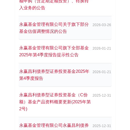
额申购（含定期定额投资）、转换转
入业务的公告
永赢基金管理有限公司关于旗下部分
2026-03-26
基金估值调整情况的公告
永赢基金管理有限公司旗下全部基金
2026-01-21
2025年第4季度报告提示性公告
永赢昌利债券型证券投资基金2025年
2026-01-21
第4季度报告
永赢昌利债券型证券投资基金（C份
2025-12-31
额）基金产品资料概要更新(2025年第
2号)
永赢基金管理有限公司永赢昌利债券
2025-12-31