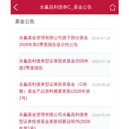
永赢昌利债券C_基金公告
基金公告
永赢基金管理有限公司旗下部分基金
2026-07-16
2026年第2季度报告提示性公告
永赢昌利债券型证券投资基金2026年
2026-07-16
第2季度报告
永赢昌利债券型证券投资基金（C份
2026-05-30
额）基金产品资料概要更新(2026年第
1号)
永赢基金管理有限公司永赢昌利债券
2026-05-30
型证券投资基金更新招募说明书(2026
年第1号)