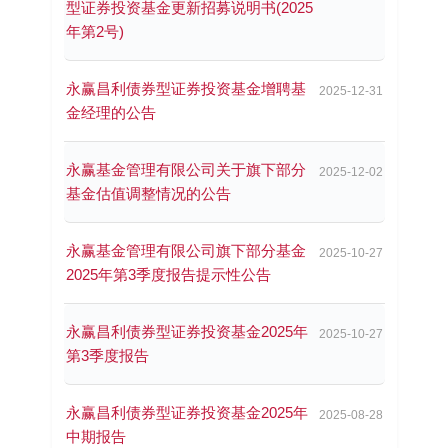
型证券投资基金更新招募说明书(2025
年第2号)
永赢昌利债券型证券投资基金增聘基
2025-12-31
金经理的公告
永赢基金管理有限公司关于旗下部分
2025-12-02
基金估值调整情况的公告
永赢基金管理有限公司旗下部分基金
2025-10-27
2025年第3季度报告提示性公告
永赢昌利债券型证券投资基金2025年
2025-10-27
第3季度报告
永赢昌利债券型证券投资基金2025年
2025-08-28
中期报告