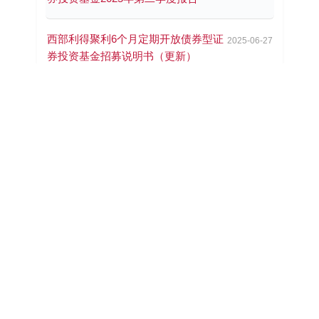
西部利得聚利6个月定期开放债券型证
2025-06-27
券投资基金招募说明书（更新）
（2025年6月）
西部利得聚利6个月定期开放债券型证
2025-06-27
券投资基金（C类份额）基金产品资料
概要更新
西部利得聚利6个月定期开放债券型证
2025-06-11
券投资基金分红公告
关于西部利得基金管理有限公司旗下
2025-06-10
基金持有的停牌股票估值调整的公告
西部利得聚利6个月定期开放债券型证
2025-04-23