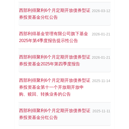
西部利得聚利6个月定期开放债券型证
2026-03-12
券投资基金分红公告
西部利得基金管理有限公司旗下基金
2026-01-21
2025年第4季度报告提示性公告
西部利得聚利6个月定期开放债券型证
2026-01-21
券投资基金2025年第四季度报告
西部利得聚利6个月定期开放债券型证
2025-11-14
券投资基金第十一个开放期开放申
购、赎回、转换业务的公告
西部利得聚利6个月定期开放债券型证
2025-11-11
券投资基金分红公告