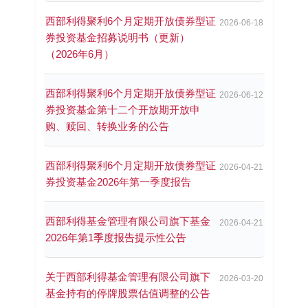
西部利得聚利6个月定期开放债券型证
2026-06-18
券投资基金招募说明书（更新）
（2026年6月）
西部利得聚利6个月定期开放债券型证
2026-06-12
券投资基金第十二个开放期开放申
购、赎回、转换业务的公告
西部利得聚利6个月定期开放债券型证
2026-04-21
券投资基金2026年第一季度报告
西部利得基金管理有限公司旗下基金
2026-04-21
2026年第1季度报告提示性公告
关于西部利得基金管理有限公司旗下
2026-03-20
基金持有的停牌股票估值调整的公告