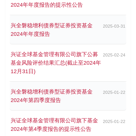
2024年年度报告的提示性公告
兴全磐稳增利债券型证券投资基金
2025-03-31
2024年年度报告
兴证全球基金管理有限公司旗下公募
2025-02-24
基金风险评价结果汇总(截止至2024年
12月31日)
兴全磐稳增利债券型证券投资基金
2025-01-22
2024年第四季度报告
兴证全球基金管理有限公司旗下基金
2025-01-22
2024年第4季度报告的提示性公告