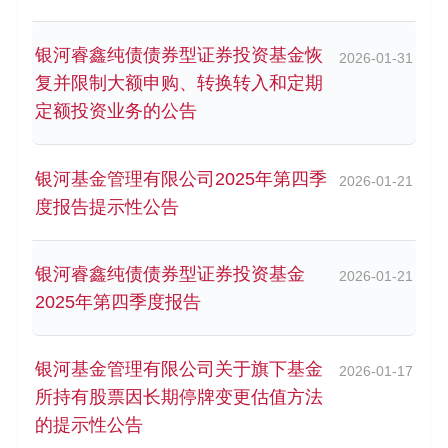
银河睿鑫纯债债券型证券投资基金恢
2026-01-31
复并限制大额申购、转换转入和定期
定额投资业务的公告
银河基金管理有限公司2025年第四季
2026-01-21
度报告提示性公告
银河睿鑫纯债债券型证券投资基金
2026-01-21
2025年第四季度报告
银河基金管理有限公司关于旗下基金
2026-01-17
所持有股票因长期停牌变更估值方法
的提示性公告