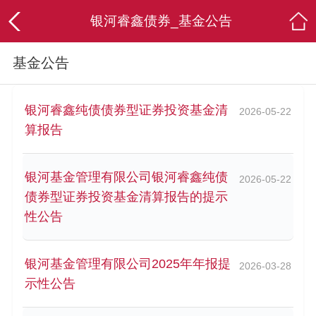
银河睿鑫债券_基金公告
基金公告
银河睿鑫纯债债券型证券投资基金清
2026-05-22
算报告
银河基金管理有限公司银河睿鑫纯债
2026-05-22
债券型证券投资基金清算报告的提示
性公告
银河基金管理有限公司2025年年报提
2026-03-28
示性公告