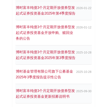
博时富丰纯债3个月定期开放债券型发
2026-01-22
起式证券投资基金2025年第4季度报告
博时富丰纯债3个月定期开放债券型发
2026-01-12
起式证券投资基金开放申购、赎回业
务的公告
博时富丰纯债3个月定期开放债券型发
2025-10-28
起式证券投资基金2025年第3季度报告
博时基金管理有限公司旗下公募基金
2025-10-28
2025年3季度报告提示性公告
博时富丰纯债3个月定期开放债券型发
2025-09-30
起式证券投资基金更新招募说明书