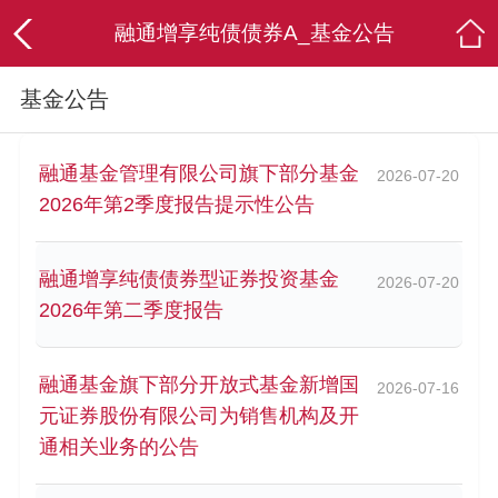
融通增享纯债债券A_基金公告
基金公告
融通基金管理有限公司旗下部分基金
2026-07-20
2026年第2季度报告提示性公告
融通增享纯债债券型证券投资基金
2026-07-20
2026年第二季度报告
融通基金旗下部分开放式基金新增国
2026-07-16
元证券股份有限公司为销售机构及开
通相关业务的公告