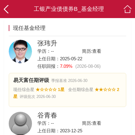
工银产业债债券B_基金经理
现任基金经理
张玮升
学历：--
简历:
查看
上任日期：2025-05-22
任职回报：
7.09%
(2026-08-06)
易天富任期评级
季报基准 2026-06-30
现任综合星
★☆☆☆☆ 1星
全任期综合星
★★☆☆☆ 2
星
评级批次 2026-06-30
谷青春
学历：--
简历:
查看
上任日期：2023-12-25