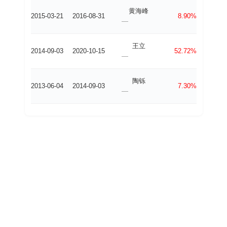
黄海峰
2015-03-21
2016-08-31
8.90%
—
王立
2014-09-03
2020-10-15
52.72%
—
陶铄
2013-06-04
2014-09-03
7.30%
—