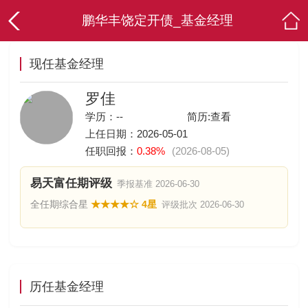
鹏华丰饶定开债_基金经理
现任基金经理
罗佳
学历：--
简历:
查看
上任日期：2026-05-01
任职回报：
0.38%
(2026-08-05)
易天富任期评级
季报基准 2026-06-30
全任期综合星
★★★★☆ 4星
评级批次 2026-06-30
历任基金经理