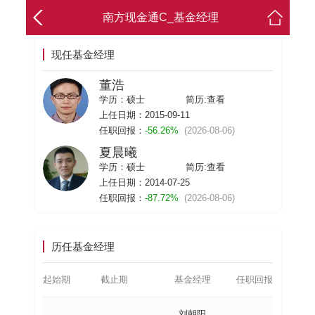
南方现金通C_基金经理
现任基金经理
董浩
学历：硕士
简历:
查看
上任日期：2015-09-11
任职回报：
-56.26%
(2026-08-06)
夏晨曦
学历：硕士
简历:
查看
上任日期：2014-07-25
任职回报：
-87.72%
(2026-08-06)
历任基金经理
起始期
截止期
基金经理
任职回报
刘朝阳