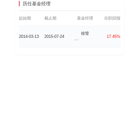
历任基金经理
起始期
截止期
基金经理
任职回报
徐莹
2014-03-13
2015-07-24
17.45%
—