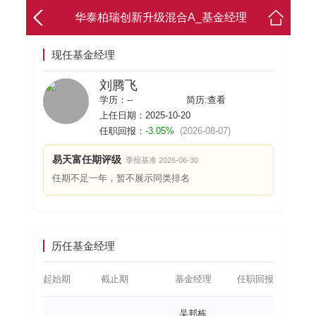
华泰柏瑞创新升级混合A_基金经理
现任基金经理
刘腾飞
学历：--
简历:
查看
上任日期：2025-10-20
任职回报：
-3.05%
(2026-08-07)
易天富任期评级
季报基准 2026-06-30
任期不足一年，暂不展示同类排名
历任基金经理
起始期
截止期
基金经理
任职回报
吴邦栋