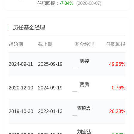
任职回报：
-7.94%
(2026-08-07)
历任基金经理
起始期
截止期
基金经理
任职回报
胡羿
2024-09-11
2025-09-19
49.96%
—
贾腾
2020-12-10
2024-09-19
0.76%
—
查晓磊
2019-10-30
2022-01-13
26.28%
—
刘宏达