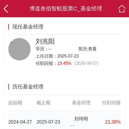
博道叁佰智航股票C_基金经理
现任基金经理
刘兆阳
学历：--
简历:
查看
上任日期：2025-07-23
任职回报：
19.45%
(2026-08-07)
历任基金经理
起始期
截止期
基金经理
任职回报
刘玮明
2024-04-27
2025-07-23
21.39%
—