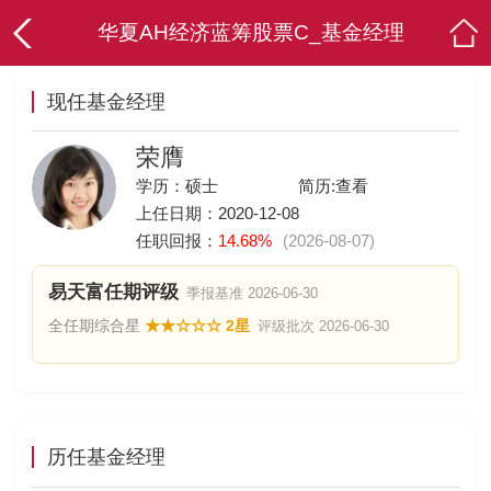
华夏AH经济蓝筹股票C_基金经理
现任基金经理
荣膺
学历：硕士
简历:
查看
上任日期：2020-12-08
任职回报：
14.68%
(2026-08-07)
易天富任期评级
季报基准 2026-06-30
全任期综合星
★★☆☆☆ 2星
评级批次 2026-06-30
历任基金经理