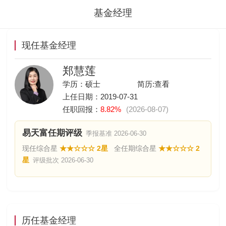
基金经理
现任基金经理
郑慧莲
学历：硕士
简历:
查看
上任日期：2019-07-31
任职回报：
8.82%
(2026-08-07)
易天富任期评级
季报基准 2026-06-30
现任综合星
★★☆☆☆ 2星
全任期综合星
★★☆☆☆ 2
星
评级批次 2026-06-30
历任基金经理