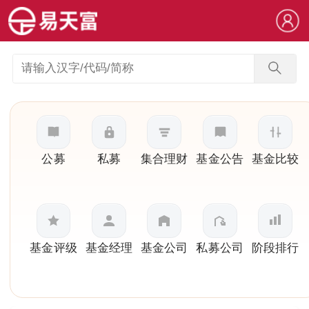
公募
私募
集合理财
基金公告
基金比较
基金评级
基金经理
基金公司
私募公司
阶段排行