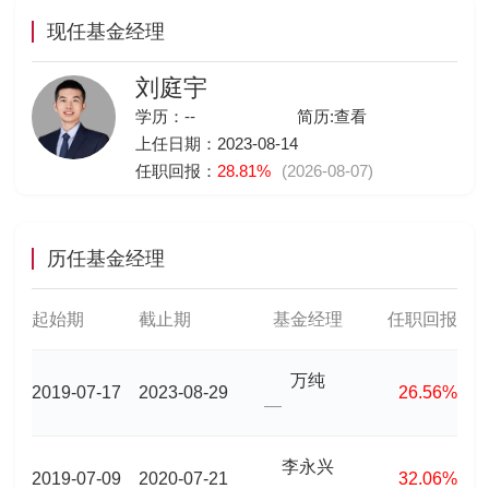
现任基金经理
刘庭宇
学历：--
简历:
查看
上任日期：2023-08-14
任职回报：
28.81%
(2026-08-07)
历任基金经理
起始期
截止期
基金经理
任职回报
万纯
2019-07-17
2023-08-29
26.56%
—
李永兴
2019-07-09
2020-07-21
32.06%