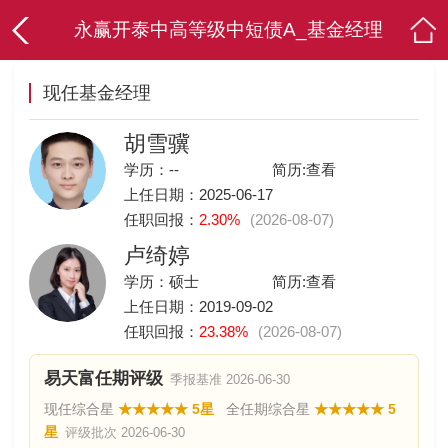
永赢开泰中高等级中短债A_基金经理
现任基金经理
胡雪骥
学历：--
简历:
查看
上任日期：2025-06-17
任职回报：
2.30%
(2026-08-07)
卢绮婷
学历：硕士
简历:
查看
上任日期：2019-09-02
任职回报：
23.38%
(2026-08-07)
易天富任期评级
季报基准 2026-06-30
现任综合星
★★★★★ 5星
全任期综合星
★★★★★ 5
星
评级批次 2026-06-30