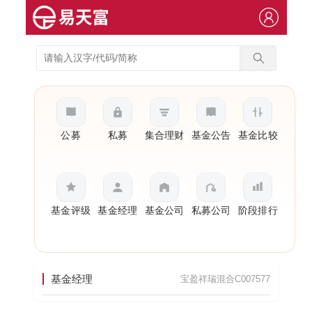
公募
私募
集合理财
基金公告
基金比较
基金评级
基金经理
基金公司
私募公司
阶段排行
基金经理
宝盈祥瑞混合C
007577